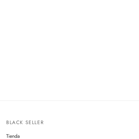
1/12 STORMTROOPER
GEN NARUMI
BANDAI HOBBY
S.H.FIGUARTS
$
550.00
$
1,520.00
BLACK SELLER
Tienda