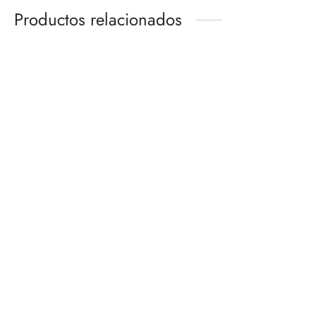
Productos relacionados
RANMA SAOTOME
THOUSAND SUNNY LAND
S.H.FIGUARTS
OF WANO VER.
BANDAI HOBBY
$
1,499.00
$
980.00