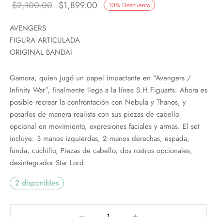
El precio
El precio
$
2,100.00
$
1,899.00
10
%
Descuento
original
actual es:
AVENGERS
era:
$1,899.00.
FIGURA ARTICULADA
$2,100.00.
ORIGINAL BANDAI
Gamora, quien jugó un papel impactante en “Avengers /
Infinity War”, finalmente llega a la línea S.H.Figuarts. Ahora es
posible recrear la confrontación con Nebula y Thanos, y
posarlos de manera realista con sus piezas de cabello
opcional en movimiento, expresiones faciales y armas. El set
incluye: 3 manos izquierdas, 2 manos derechas, espada,
funda, cuchillo, Piezas de cabello, dos rostros opcionales,
desintegrador Star Lord.
2 disponibles