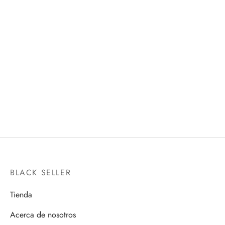
NOBARA KUGISAKI
SHERYL NOME’S
FIGUARTS MINI
MICROPHONE
PROPLICA
$
650.00
$
1,550.00
BLACK SELLER
Tienda
Acerca de nosotros