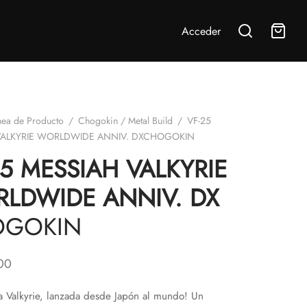
Acceder
nea de Producto
/
Chogokin / Metal Build
/
VF-25
VALKYRIE WORLDWIDE ANNIV. DXCHOGOKIN
25 MESSIAH VALKYRIE
LDWIDE ANNIV. DX
OGOKIN
00
a Valkyrie, lanzada desde Japón al mundo! Un