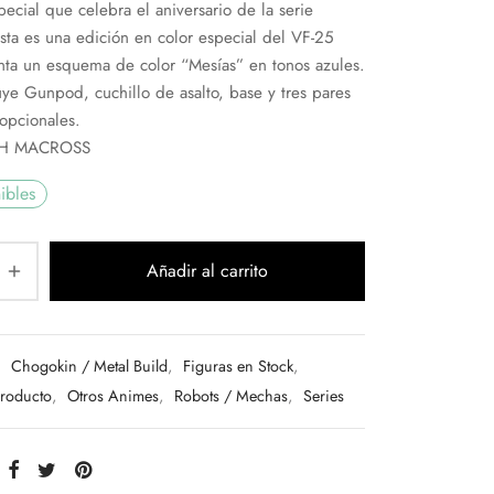
special que celebra el aniversario de la serie
sta es una edición en color especial del VF-25
ta un esquema de color “Mesías” en tonos azules.
luye Gunpod, cuchillo de asalto, base y tres pares
opcionales.
H MACROSS
ibles
Añadir al carrito
:
Chogokin / Metal Build
,
Figuras en Stock
,
Producto
,
Otros Animes
,
Robots / Mechas
,
Series