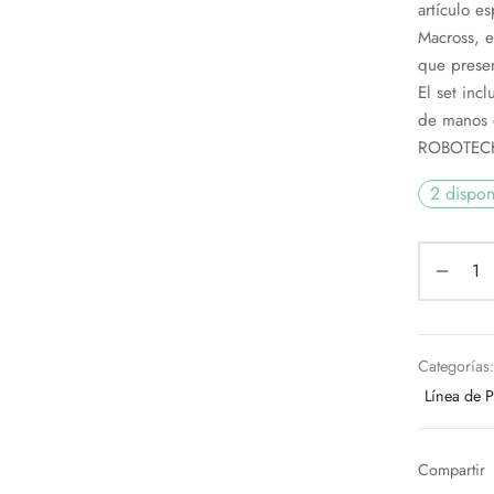
artículo e
Macross, e
que presen
El set inc
de manos 
ROBOTEC
2 dispon
Categorías
Línea de 
Compartir