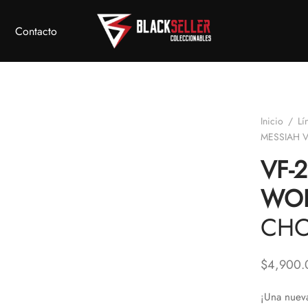
Contacto
Inicio
/
Lí
MESSIAH 
VF-
WOR
CH
$
4,900.
¡Una nuev