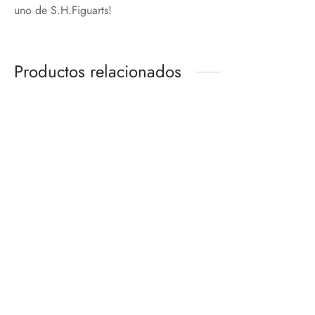
uno de S.H.Figuarts!
Productos relacionados
-
%
Descuento
VF-25 MESSIAH VALKYRIE
WORLDWIDE ANNIV. DX
SPIDER-MAN BLACK &
CHOGOKIN
GOLD SUIT
SH FIGUARTS