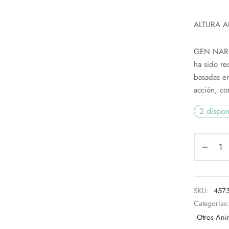
ALTURA A
GEN NARUM
ha sido re
basadas en
acción, c
2 dispon
SKU:
457
Categorías
Otros Ani