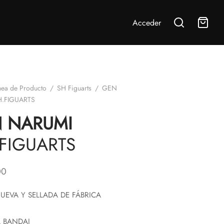
Acceder
nea de Producto
/
SH Figuarts
/
GEN
H.FIGUARTS
 NARUMI
.FIGUARTS
00
UEVA Y SELLADA DE FÁBRICA
 BANDAI