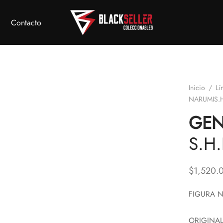
Contacto
Inicio
/
Lí
NARUMIS.
GEN
S.H
$
1,520.
FIGURA N
ORIGINAL