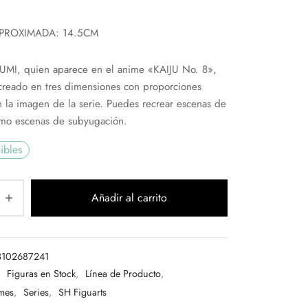
PROXIMADA: 14.5CM
I, quien aparece en el anime «KAIJU No. 8»,
creado en tres dimensiones con proporciones
 la imagen de la serie. Puedes recrear escenas de
omo escenas de subyugación.
ibles
Añadir al carrito
3102687241
:
Figuras en Stock
,
Línea de Producto
,
mes
,
Series
,
SH Figuarts