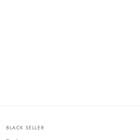
TANJIRO KAMADO -DANCE
MIGHTY THOR -LOVE &
OF THE FIRE GOD-
THUNDER-
FIGUARTS ZERO
SH FIGUARTS
$
1,600.00
$
1,600.00
BLACK SELLER