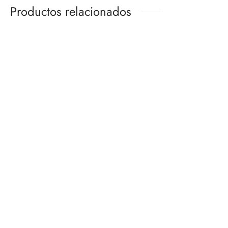
Productos relacionados
FALCON -FALCON AND
SHERYL NOME’S
THE WINTER SOLDIER-
MICROPHONE
SH FIGUARTS
PROPLICA
$
3,100.00
$
1,550.00