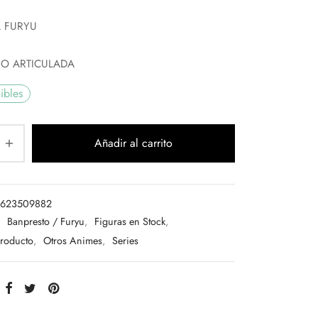
L FURYU
NO ARTICULADA
ibles
Añadir al carrito
1623509882
:
Banpresto / Furyu
,
Figuras en Stock
,
Producto
,
Otros Animes
,
Series