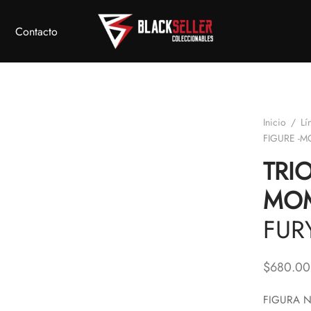
Contacto
Inicio
/
Lí
FIGURE -
TRIO
MO
FUR
$
680.00
FIGURA N