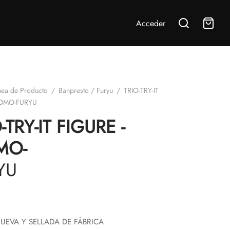
Acceder
nea de Producto
/
Banpresto / Furyu
/
TRIO-TRY-IT
MOMO-FURYU
-TRY-IT FIGURE -
MO-
YU
UEVA Y SELLADA DE FÁBRICA