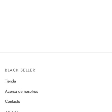
GLORIO
MATCH MAKERS ANDROID
S.H.FIGUARTS
18 VS MR. SATAN (VS
MIGHTY MASK)
$
1,300.00
BANPRESTO
$
500.00
BLACK SELLER
Tienda
Acerca de nosotros
Contacto