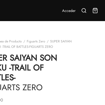
Acceder
nea de Producto
/
Figuarts Zero
/
SUPER SAIYAN
-TRAIL OF BATTLES-FIGUARTS ZERO
ER SAIYAN SON
U -TRAIL OF
LES-
UARTS ZERO
00