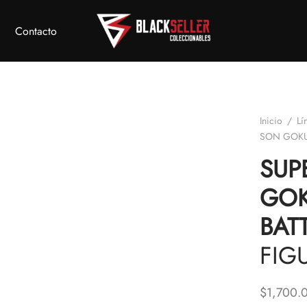
Contacto
Inicio
/
Lí
SON GOKU 
SUP
GOK
BATT
FIG
$
1,700.