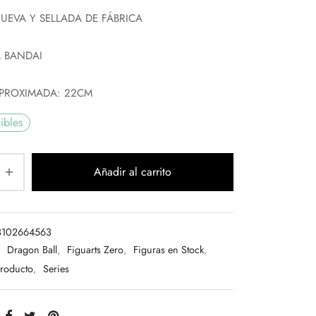
UEVA Y SELLADA DE FÁBRICA
 BANDAI
APROXIMADA: 22CM
ibles
Añadir al carrito
3102664563
:
Dragon Ball
,
Figuarts Zero
,
Figuras en Stock
,
Producto
,
Series