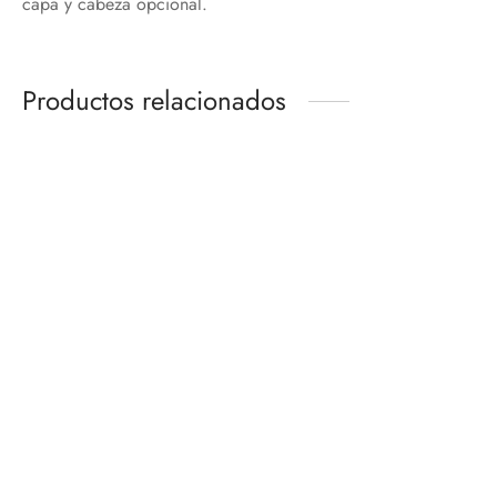
capa y cabeza opcional.
Productos relacionados
FIGURE-RISE STANDARD
GOKU (MINI) -DAIMA-
VEGETA(NEW SPEC VER.)
SH FIGUARTS
BANDAI HOBBY
$
650.00
$
580.00