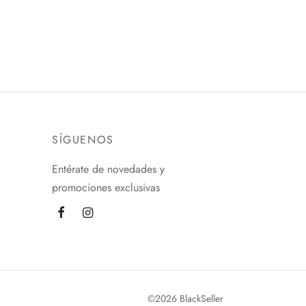
HUMANOID
$
250.00
Añadir al carrito
SÍGUENOS
Entérate de novedades y
promociones exclusivas
©2026 BlackSeller