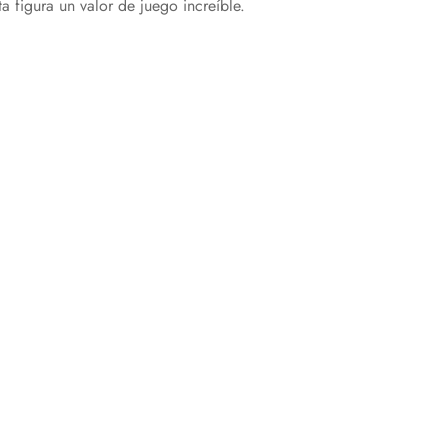
a figura un valor de juego increíble.
STORMTROOPER
TOMURA SHIGARAKI