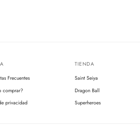
AI HOBBY
S.H.FIGUARTS
00
$
1,650.00
al carrito
Añadir al carrito
DA
TIENDA
tas Frecuentes
Saint Seiya
 comprar?
Dragon Ball
de privacidad
Superheroes