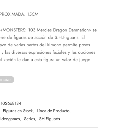
PROXIMADA: 15CM
«MONSTERS: 103 Mercies Dragon Damnation» se
erie de figuras de acción de S.H.Figuarts. El
uave de varias partes del kimono permite poses
 y las diversas expresiones faciales y las opciones
lización le dan a esta figura un valor de juego
encias
3102668134
:
Figuras en Stock
,
Línea de Producto
,
Videogames
,
Series
,
SH Figuarts