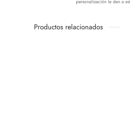
personalización le dan a est
Productos relacionados
-
%
Descuento
1/12 