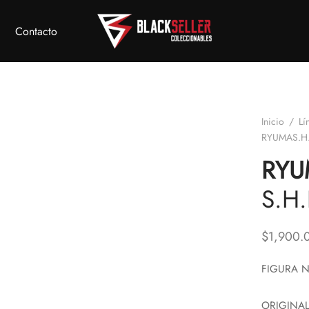
Contacto
Inicio
/
Lí
RYUMAS.H
RYU
S.H
$
1,900.
FIGURA N
ORIGINAL