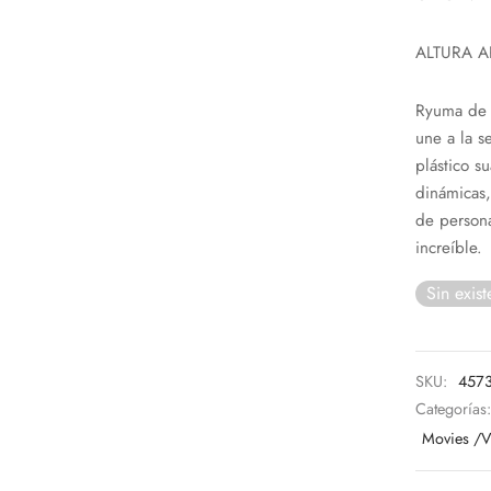
ALTURA A
Ryuma de 
une a la s
plástico s
dinámicas,
de persona
increíble.
Sin exist
SKU:
457
Categorías
Movies /