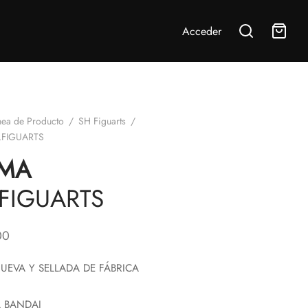
Acceder
nea de Producto
/
SH Figuarts
/
.FIGUARTS
MA
.FIGUARTS
00
UEVA Y SELLADA DE FÁBRICA
 BANDAI