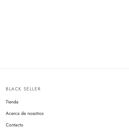
DAICHI REVIVAL
NOBARA KUGISAKI
MYTH CLOTH
FIGUARTS MINI
$
2,100.00
$
650.00
BLACK SELLER
Tienda
Acerca de nosotros
Contacto