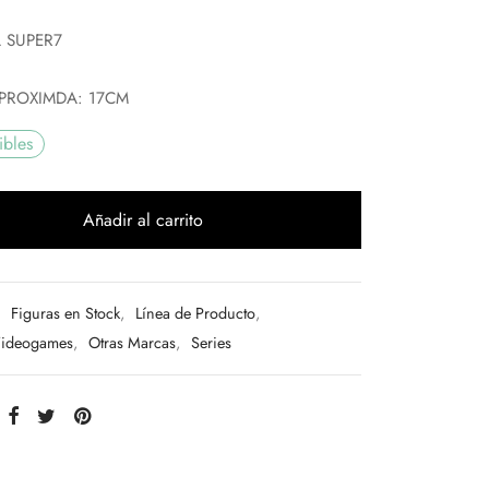
 SUPER7
PROXIMDA: 17CM
ibles
Añadir al carrito
:
Figuras en Stock
,
Línea de Producto
,
Videogames
,
Otras Marcas
,
Series