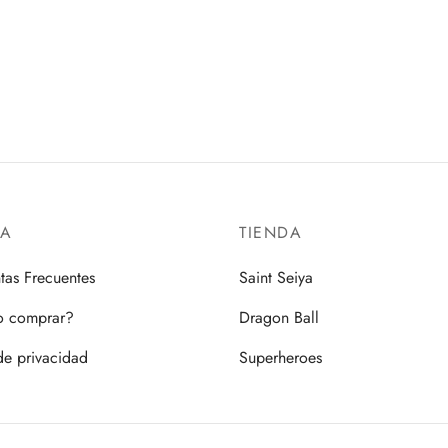
 A NETFLIX SERIES: ONE
FIGUARTS MINI
– (3L)
$
650.00
AI HOBBY
Añadir al carrito
00
al carrito
DA
TIENDA
tas Frecuentes
Saint Seiya
 comprar?
Dragon Ball
de privacidad
Superheroes