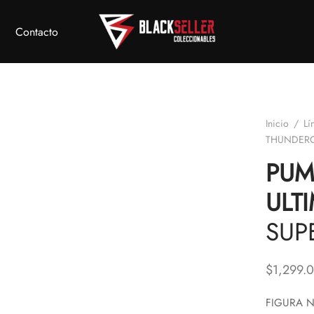
Contacto
Inicio
/
Lí
THUNDERCA
PUM
ULTI
SUP
$
1,299.
FIGURA N