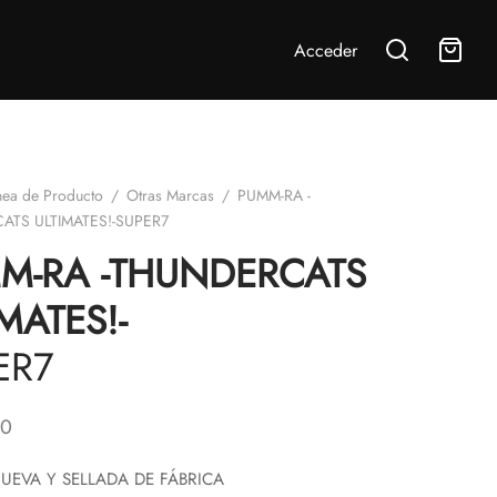
Acceder
nea de Producto
/
Otras Marcas
/
PUMM-RA -
TS ULTIMATES!-SUPER7
M-RA -THUNDERCATS
MATES!-
ER7
00
UEVA Y SELLADA DE FÁBRICA