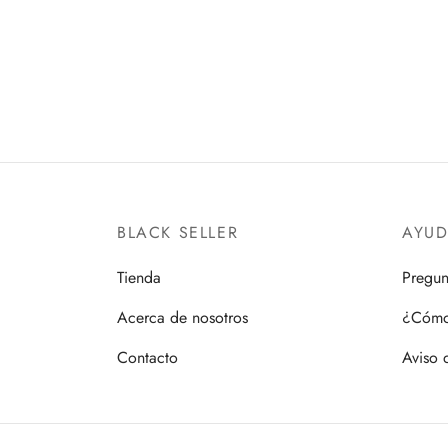
REVOLTECH
MERRY
PIECE 
$
900.00
BAND
Añadir al carrito
$
550.
Añadir 
BLACK SELLER
AYU
Tienda
Pregun
Acerca de nosotros
¿Cómo
Contacto
Aviso 