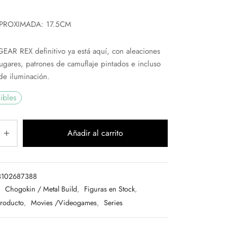
PROXIMADA: 17.5CM
EAR REX definitivo ya está aquí, con aleaciones
lugares, patrones de camuflaje pintados e incluso
de iluminación.
ibles
Añadir al carrito
3102687388
:
Chogokin / Metal Build
,
Figuras en Stock
,
Producto
,
Movies /Videogames
,
Series