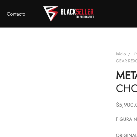
Contacto
Inicio
/
Lí
GEAR REX
MET
CH
$
5,900.
FIGURA N
ORIGINAL