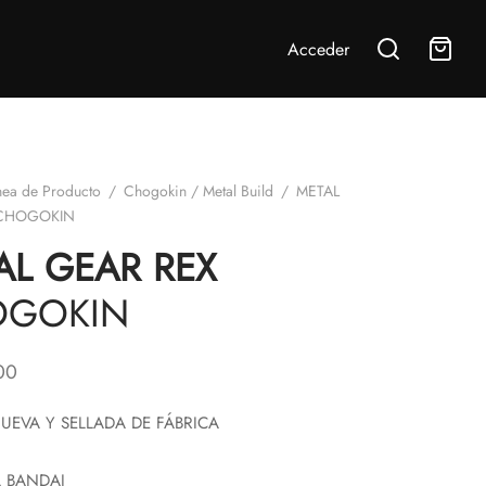
Acceder
nea de Producto
/
Chogokin / Metal Build
/
METAL
CHOGOKIN
AL GEAR REX
OGOKIN
00
UEVA Y SELLADA DE FÁBRICA
 BANDAI