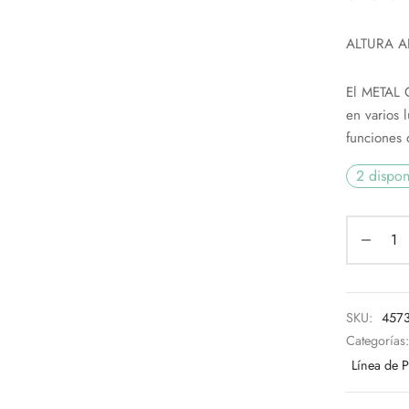
ALTURA A
El METAL G
en varios 
funciones 
2 dispon
SKU:
457
Categorías
Línea de 