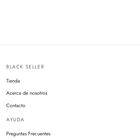
THE WINTER SOLDIER-
WORLDWIDE ANNIV. DX
SH FIGUARTS
CHOGOKIN
$
3,100.00
$
4,900.00
BLACK SELLER
Tienda
Acerca de nosotros
Contacto
AYUDA
Preguntas Frecuentes