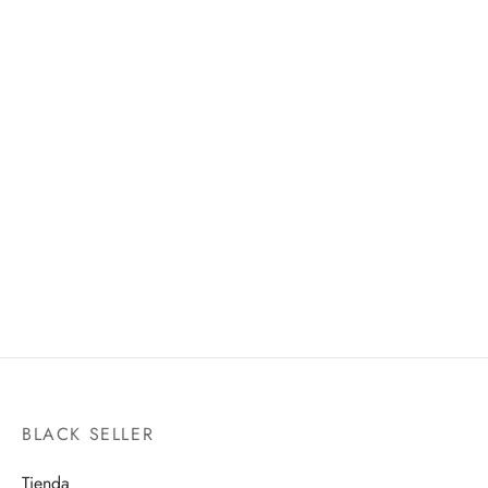
SUPREME KAI (MINI) -
MEDICAL MACHINE
DAIMA-
S.H.FIGUARTS
S.H.FIGUARTS
$
2,095.00
$
1,200.00
BLACK SELLER
Tienda