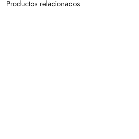
Productos relacionados
SPACE SHIP XL-15
THOUSAND SUNNY LAND
CHOGOKIN
OF WANO VER.
BANDAI HOBBY
$
2,800.00
$
980.00