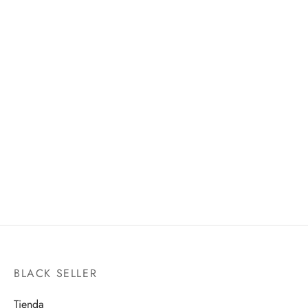
AURIGA CAPELLA
GLITTER&GLAMOURS -
MYTH CLOTH
JEWELRY BONNEY- Ⅱ
BANPRESTO
$
2,350.00
$
499.00
BLACK SELLER
Tienda