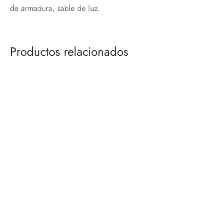
de armadura, sable de luz.
Productos relacionados
-
%
Descuento
TUMBLR CAMOUFLAGE
REVOLTECH
SPIDER-MAN BLACK &
GOLD SUIT
$
900.00