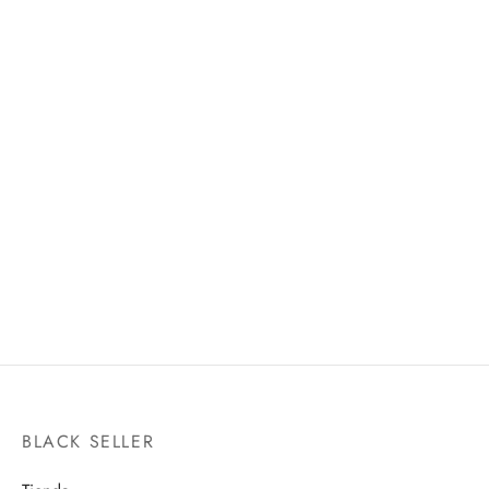
RANKA LEE’S
GEN NARUMI
MICROPHONE
S.H.FIGUARTS
PROPLICA
$
1,520.00
$
1,550.00
BLACK SELLER