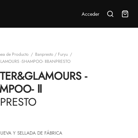
Acceder
nea de Producto
/
Banpresto / Furyu
/
GLAMOURS -SHAMPOO- ⅡBANPRESTO
TTER&GLAMOURS -
MPOO- Ⅱ
PRESTO
UEVA Y SELLADA DE FÁBRICA