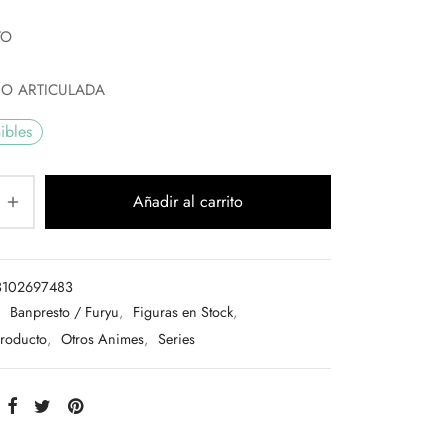
TO
NO ARTICULADA
ibles
Añadir al carrito
3102697483
:
Banpresto / Furyu
,
Figuras en Stock
,
Producto
,
Otros Animes
,
Series