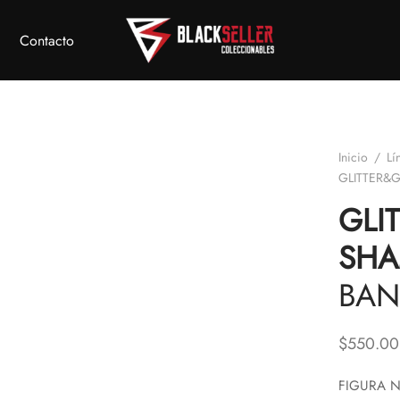
Contacto
Inicio
/
Lí
GLITTER&
GLI
SHA
BAN
$
550.00
FIGURA N