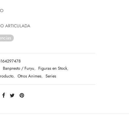
TO
NO ARTICULADA
encias
3164297478
:
Banpresto / Furyu
,
Figuras en Stock
,
Producto
,
Otros Animes
,
Series