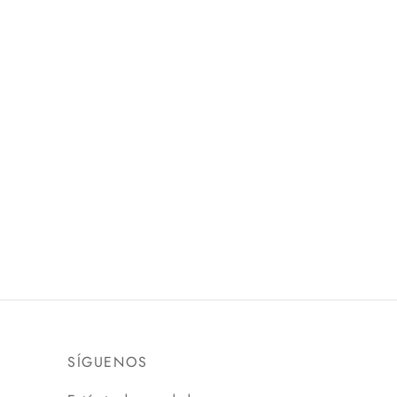
LUPO RESIDENT EVIL
PLAY ARTS
$
1,350.00
Añadir al carrito
SÍGUENOS