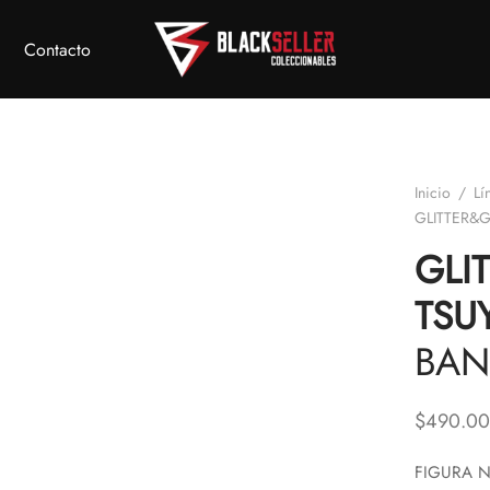
Contacto
Inicio
/
Lí
GLITTER&
GLI
TSU
BAN
$
490.00
FIGURA N