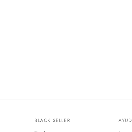
FALCON -FALCON AND THE
THOU
WINTER SOLDIER-
WANO
SH FIGUARTS
BAND
$
3,100.00
$
980.
Añadir al carrito
Añadir 
BLACK SELLER
AYU