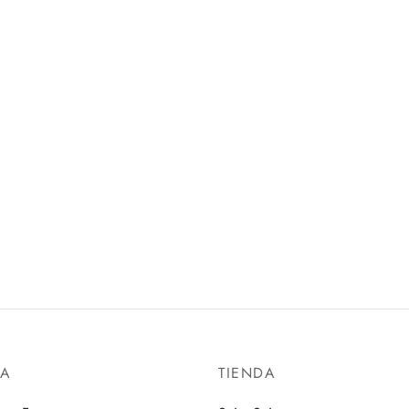
SAND SUNNY LAND OF
1/12 STORMTROOPER
 VER.
BANDAI HOBBY
AI HOBBY
$
550.00
00
Añadir al carrito
al carrito
DA
TIENDA