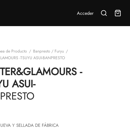
Acceder
nea de Producto
/
Banpresto / Furyu
/
GLAMOURS -TSUYU ASUI-BANPRESTO
TTER&GLAMOURS -
YU ASUI-
PRESTO
UEVA Y SELLADA DE FÁBRICA