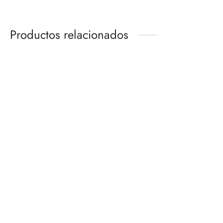
Productos relacionados
TRUNKS -GT-
SUPREME KAI (MINI) -
SH FIGUARTS
DAIMA-
S.H.FIGUARTS
$
1,250.00
$
1,200.00