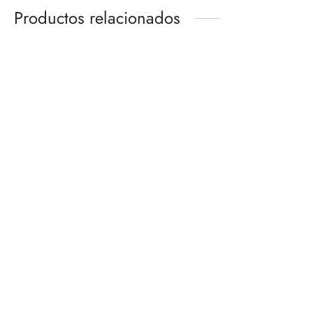
Productos relacionados
PICCOLO -DAIMA-
VEGETA (MINI) -DAIMA-
SH FIGUARTS
SH FIGUARTS
$
1,060.00
$
650.00