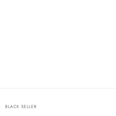
SUPER SAIYAN GOD SON
PICCOLO -DAIMA-
GOKU [GOD AURA]
S.H.FIGUARTS
S.H.FIGUARTS
$
1,280.00
PREVENTA
$
750.00
BLACK SELLER