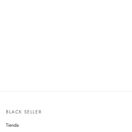
MATCH MAKERS MIGHTY
THE GREAT ELDER
MASK (VS ANDROID 18 VS
S.H.FIGUARTS
MR. SATAN)
$
5,200.00
BANPRESTO
$
500.00
BLACK SELLER
Tienda