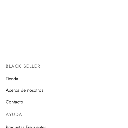
LUPO RESIDENT EVIL
SHERYL NOME’S
PLAY ARTS
MICROPHONE
PROPLICA
$
1,350.00
$
1,550.00
BLACK SELLER
Tienda
Acerca de nosotros
Contacto
AYUDA
Preguntas Frecuentes