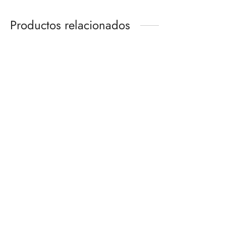
Productos relacionados
MASTERLISE BULMA (THE
JUJUTSU KAISEN VINYL
CHRONICLE OF GOKU)
PLUSH -CHIBI BEAST-
ICHIBANSHO
PUREMIND
PREVENTA
PREVENTA
$
860.00
$
2,880.00