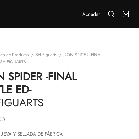
Acceder
nea de Producto
/
SH Figuarts
/
IRON SPIDER -FINAL
-SH FIGUARTS
N SPIDER -FINAL
LE ED-
FIGUARTS
00
UEVA Y SELLADA DE FÁBRICA