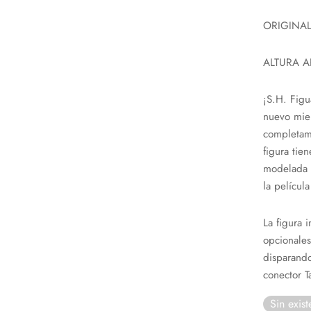
ORIGINAL
ALTURA A
¡S.H. Figu
nuevo mie
completam
figura tie
modelada p
la pelícu
La figura 
opcionales
disparando
conector 
Sin exist