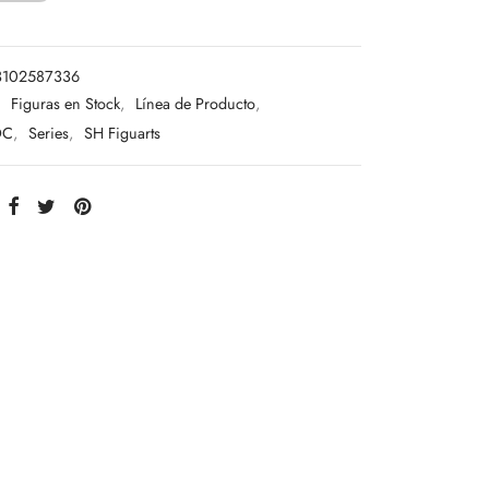
3102587336
:
Figuras en Stock
,
Línea de Producto
,
DC
,
Series
,
SH Figuarts