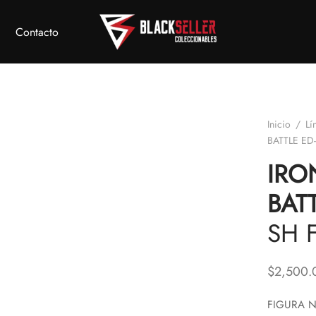
Contacto
Inicio
/
Lí
BATTLE ED
IRO
BATT
SH 
$
2,500.
FIGURA N