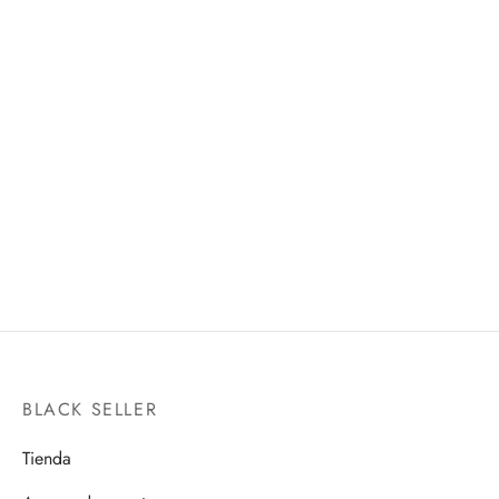
FALCON -FALCON AND
TUMBLR CAMOUFLAGE
THE WINTER SOLDIER-
REVOLTECH
SH FIGUARTS
$
900.00
$
3,100.00
BLACK SELLER
Tienda