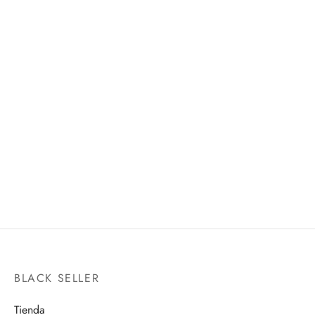
THOR FINAL BATTLE
1/12 STORMTROOPER
SH FIGUARTS
BANDAI HOBBY
$
1,999.00
$
550.00
BLACK SELLER
Tienda