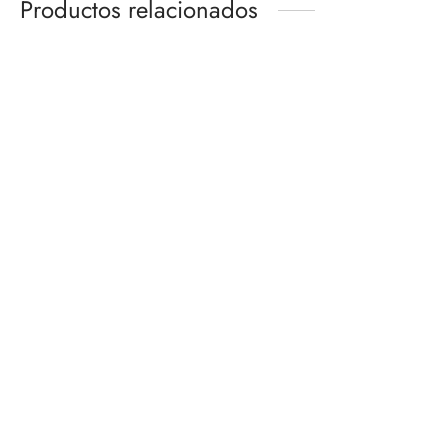
Productos relacionados
DAICHI REVIVAL
GRAND SHIP COLLECTION
MYTH CLOTH
GOING MERRY A NETFLIX
SERIES: ONE PIECE – (3L)
$
2,100.00
BANDAI HOBBY
$
550.00