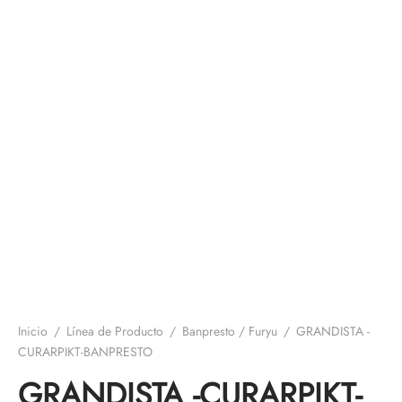
Inicio
/
Línea de Producto
/
Banpresto / Furyu
/
GRANDISTA -
CURARPIKT-BANPRESTO
GRANDISTA -CURARPIKT-