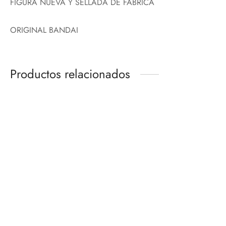
FIGURA NUEVA Y SELLADA DE FÁBRICA
ORIGINAL BANDAI
Productos relacionados
-
%
Descuento
TUMBLR CAMOUFLAGE
SPIDER-MAN BLACK &
REVOLTECH
GOLD SUIT