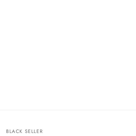
1/12 STORMTROOPER
GRAND SHIP COLLECTION
BANDAI HOBBY
GOING MERRY A NETFLIX
SERIES: ONE PIECE – (3L)
$
550.00
BANDAI HOBBY
$
550.00
BLACK SELLER