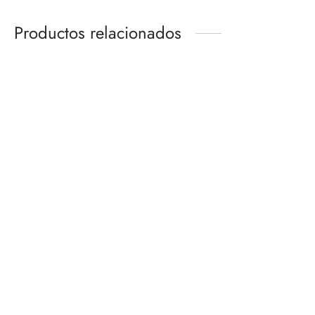
Productos relacionados
TAMASHII STAGE ACT FOR
SPACE SHIP XL-15
HUMANOID
CHOGOKIN
$
250.00
$
2,800.00