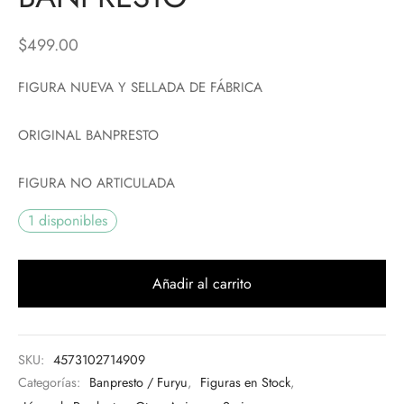
$
499.00
FIGURA NUEVA Y SELLADA DE FÁBRICA
ORIGINAL BANPRESTO
FIGURA NO ARTICULADA
1 disponibles
Añadir al carrito
SKU:
4573102714909
Categorías:
Banpresto / Furyu
,
Figuras en Stock
,