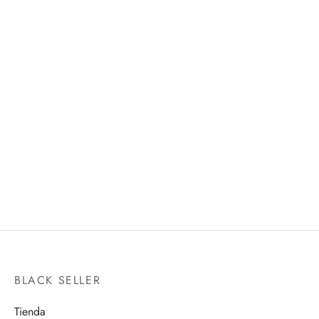
GEN NARUMI
NOBARA KUGISAKI
S.H.FIGUARTS
FIGUARTS MINI
$
1,520.00
$
650.00
BLACK SELLER
Tienda