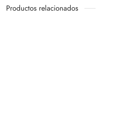
Productos relacionados
TUMBLR CAMOUFLAGE
THOUSAND SUNNY LAND
REVOLTECH
OF WANO VER.
BANDAI HOBBY
$
900.00
$
980.00