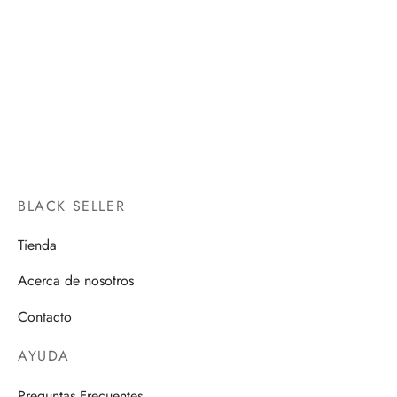
MASK (VS ANDROID 18 VS
DAIMA-
MR. SATAN)
S.H.FIGUARTS
BANPRESTO
$
1,200.00
$
500.00
BLACK SELLER
Tienda
Acerca de nosotros
Contacto
AYUDA
Preguntas Frecuentes