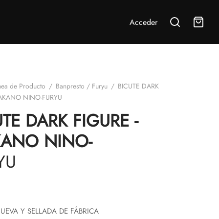
Acceder
nea de Producto
/
Banpresto / Furyu
/
BICUTE DARK
NAKANO NINO-FURYU
UTE DARK FIGURE -
ANO NINO-
YU
UEVA Y SELLADA DE FÁBRICA