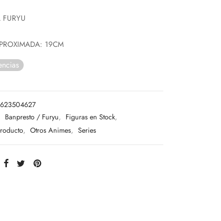
L FURYU
PROXIMADA: 19CM
encias
1623504627
:
Banpresto / Furyu
,
Figuras en Stock
,
Producto
,
Otros Animes
,
Series