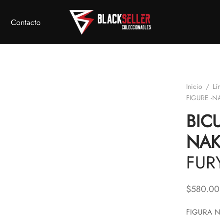
Contacto
Inicio
/
Lí
FIGURE -
BIC
NAK
FUR
$
580.00
FIGURA N