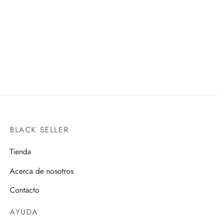
CELL FIRST FORM
PICCOLO -DAIMA-
(REISSUE)
S.H.FIGUARTS
S.H.FIGUARTS
$
1,280.00
$
1,400.00
BLACK SELLER
Tienda
Acerca de nosotros
Contacto
AYUDA